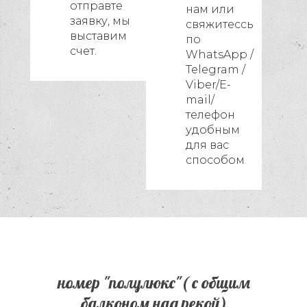
отправте
нам или
заявку, мы
свяжитессь
выставим
по
счет.
WhatsApp /
Telegram /
Viber/E-
mail/
телефон
удобны
м
для вас
способом
номер "полулюкс"( с общим
балконом над рекой)