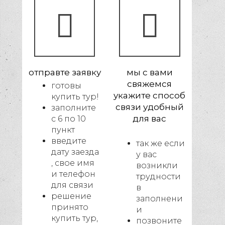
отправте заявку
мы с вами
свяжемся
готовы
укажите способ
купить тур!
связи удобный
заполните
для вас
с 6 по 10
пункт
введите
так же если
дату заезда
у вас
, свое имя
возникли
и телефон
трудности
для связи
в
решение
заполнени
принято
и
купить тур,
позвоните