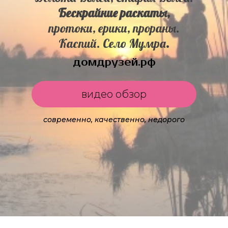
Бескрайние раскаты,
протоки, ерики, прораны.
Каспий. Село Мумра
.
домдрузей.рф
видео обзор
современно, качественно, недорого