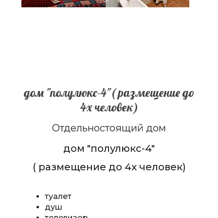
дом "полулюкс-4"( размещение до
4х человек)
Отдельностоящий дом
дом "полулюкс-4"
( размещение до 4х человек)
туалет
душ
телевизор