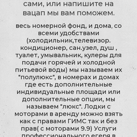
сами, или напишите на
вацап мы вам поможем.
весь номерной фонд, и дома
,
со
всеми удобствами
(холодильник,телевизор.
кондиционер, сан.узел, душ ,
туалет, умывальник, кулеры для
подачи горячей и холодной
питьевой воды) мы называем их
"полулюкс", в номерах и домах
где есть дополнительные
индивидуальные площади или
дополнительные опции, мы
называем "люкс". Лодки с
моторами в аренду можно взять
как с правами ГИМС так и без
прав( с моторами 9.9) Услуги
профессионального егеря в