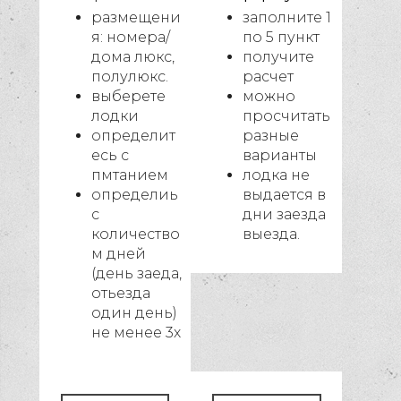
размещени
заполните 1
я: номера/
по 5 пункт
дома люкс,
получите
полулюкс.
расчет
выберете
можно
лодки
просчитать
определит
разные
есь с
варианты
пмтанием
лодка не
определиь
выдается в
с
дни заезда
количество
выезда.
м дней
(день заеда,
отьезда
один день)
не менее 3х